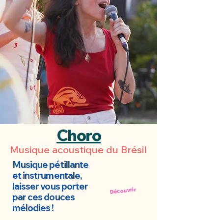
Choro
Musique
acoustique du
Brésil
Musique pétillante
et instrumentale,
laisser vous porter
Découvrir
par ces douces
mélodies !