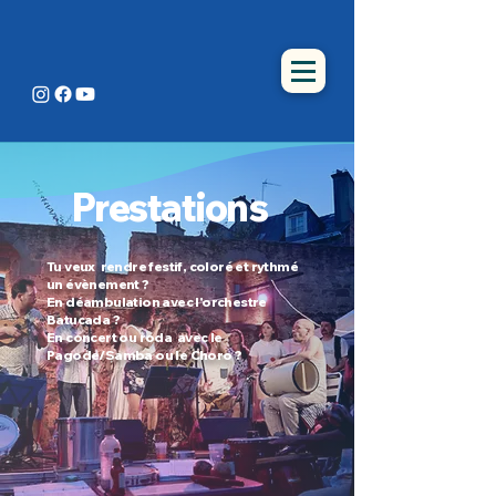
Prestations
Tu veux rendre festif, coloré et rythmé
un évènement ?
En déambulation avec l'orchestre
Batucada ?
En concert ou roda avec le
Pagode/Samba ou le Choro ?